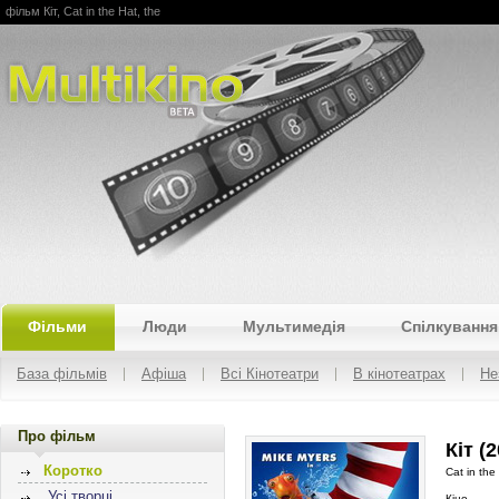
фільм Кіт, Cat in the Hat, the
Multikino
Фільми
Люди
Мультимедія
Спілкування
База фільмів
Афіша
Всі Кінотеатри
В кінотеатрах
Не
Про фільм
Кіт (
Коротко
Cat in the
Усі творці
Кіно