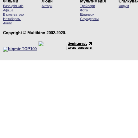
Фільми
Люди
Мультимедія
Спілкува
База фільмів
Актори
Трейлери
Форум
Афіша
Фото
В кінотеатрах
Шпалери
Незабаром
Саундтреки
Аніме
Copyright © Multikino 2002-2020.