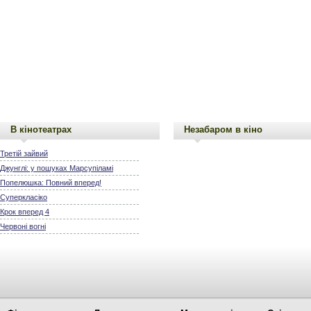
В кінотеатрах
Незабаром в кіно
Третій зайвий
Джунглі: у пошуках Марсупіламі
Попелюшка: Повний вперед!
Суперкласіко
Крок вперед 4
Червоні вогні