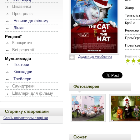
Цікавинки
Жанр
Прес-реліз
Триваліс
Новини до фільму
Країна
Лінки
Режисер
Рецензії
Прем`єра 
Кінокритик
Прем`єра 
Всі рецензії
Рейтинг 
Додати до улюблених
Мультимедіа
1
2
3
Постери
Кінокадри
Трейлери
Саундтреки
Фотогалерея
Шпалери для фільму
Сторінку створювали
Стань співавтором сторінки
Сюжет