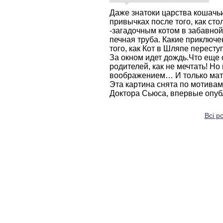
Даже знатоки царства кошачьи
привычках после того, как сто
-загадочным котом в забавной
печная труба. Какие приключ
того, как Кот в Шляпе пересту
За окном идет дождь.Что еще 
родителей, как не мечтать! Но
воображением… И только мать 
Эта картина снята по мотивам
Доктора Сьюса, впервые опубл
Всі ро