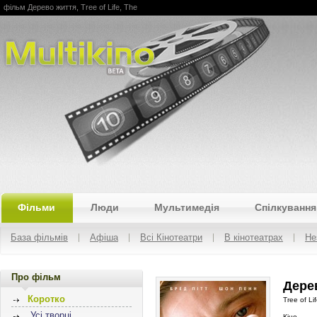
фільм Дерево життя, Tree of Life, The
Multikino
Фільми
Люди
Мультимедія
Спілкування
База фільмів
Афіша
Всі Кінотеатри
В кінотеатрах
Не
Про фільм
Дерев
Коротко
Tree of Li
Усі творці
Кіно