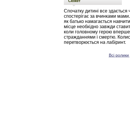
Сюжет
Спочатку дитині все здається 
спостерігає за вчинками мами.
як батько намагається навчити
місце необхідно завжди ставит
коли головному герою вперше 
стражданнями і смертю. Колис
перетворюється на лабіринт.
Всі ролики