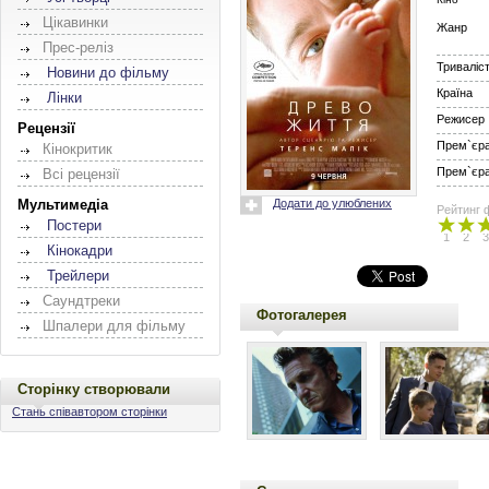
Цікавинки
Жанр
Прес-реліз
Триваліс
Новини до фільму
Країна
Лінки
Режисер
Рецензії
Прем`єра 
Кінокритик
Прем`єра 
Всі рецензії
Додати до улюблених
Мультимедіа
Рейтинг 
Постери
1
2
3
Кінокадри
Трейлери
Саундтреки
Фотогалерея
Шпалери для фільму
Сторінку створювали
Стань співавтором сторінки