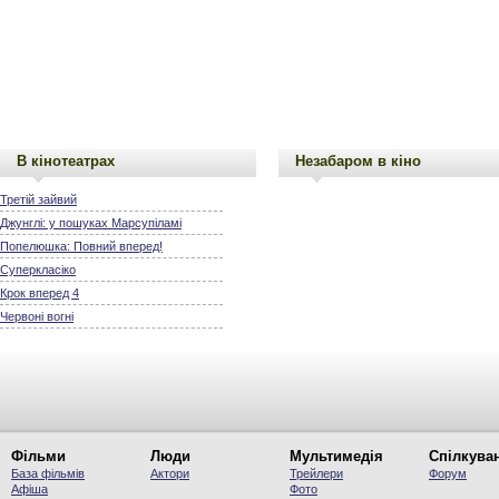
В кінотеатрах
Незабаром в кіно
Третій зайвий
Джунглі: у пошуках Марсупіламі
Попелюшка: Повний вперед!
Суперкласіко
Крок вперед 4
Червоні вогні
Фільми
Люди
Мультимедія
Спілкува
База фільмів
Актори
Трейлери
Форум
Афіша
Фото