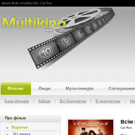
фільм Всім потрібна Кет, Cat Run
Multikino
Фільми
Люди
Мультимедія
Спілкування
База фільмів
Афіша
Всі Кінотеатри
В кінотеатрах
Не
Про фільм
Всім 
Коротко
Cat Run
Усі творці
Кіно