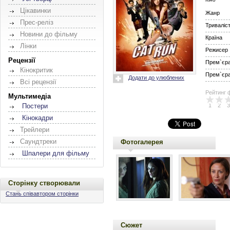
Цікавинки
Жанр
Прес-реліз
Триваліс
Новини до фільму
Країна
Лінки
Режисер
Рецензії
Прем`єра 
Кінокритик
Прем`єра 
Додати до улюблених
Всі рецензії
Рейтинг 
Мультимедіа
1
2
3
Постери
Кінокадри
Трейлери
Саундтреки
Фотогалерея
Шпалери для фільму
Сторінку створювали
Стань співавтором сторінки
Сюжет