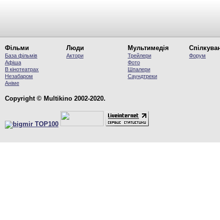
Фільми
Люди
Мультимедія
Спілкува
База фільмів
Актори
Трейлери
Форум
Афіша
Фото
В кінотеатрах
Шпалери
Незабаром
Саундтреки
Аніме
Copyright © Multikino 2002-2020.