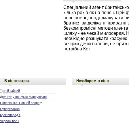
Спеціальний агент британської
кілька років як на пенсії. Цей
пенсіонерці іноді змахувати пи
братися за делікатні приватні
безкомпромісні методи агента 
шляху - не чекай милосердя. 
необхідно розшукати красуню К
вечірки деякі папери, не призн
потрібна Кет.
В кінотеатрах
Незабаром в кіно
Третій зайвий
Джунглі: у пошуках Марсупіламі
Попелюшка: Повний вперед!
Суперкласіко
Крок вперед 4
Червоні вогні