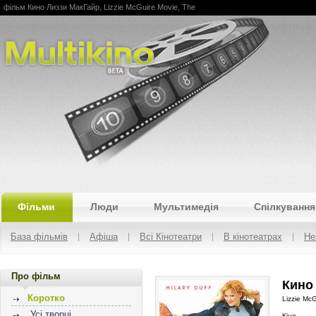
фільм Кино Лиззи МакГайр, Lizzie McGuire Movie, The
Multikino
Фільми
Люди
Мультимедія
Спілкування
База фільмів
Афіша
Всі Кінотеатри
В кінотеатрах
Не
Про фільм
Кино 
Коротко
Lizzie Mc
Усі творці
Кіно