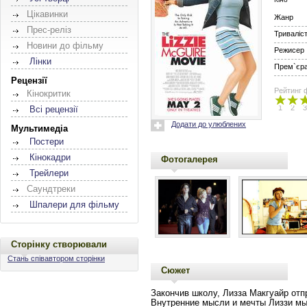
Цікавинки
Жанр
Прес-реліз
Триваліс
Новини до фільму
Режисер
Лінки
Прем`єра 
Рецензії
Рейтинг 
Кінокритик
1
2
3
Всі рецензії
Додати до улюблених
Мультимедіа
Постери
Кінокадри
Фотогалерея
Трейлери
Саундтреки
Шпалери для фільму
Сторінку створювали
Стань співавтором сторінки
Сюжет
Закончив школу, Лизза Макгуайр отп
Внутренние мысли и мечты Лиззи м