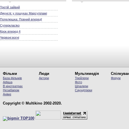
Третій зайвий
Джунглі: у пошуках Марсупіламі
Попелюшка: Повний вперед!
Суперкласіко
Крок вперед 4
Червоні вогні
Фільми
Люди
Мультимедія
Спілкува
База фільмів
Актори
Трейлери
Форум
Афіша
Фото
В кінотеатрах
Шпалери
Незабаром
Саундтреки
Аніме
Copyright © Multikino 2002-2020.