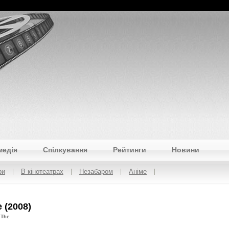
медія
Спілкування
Рейтинги
Новини
ри
В кінотеатрах
Незабаром
Аніме
 (2008)
 The