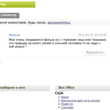
тарі
и коментар
ання коментарів, будь-ласка,
авторизуйтесь
Фильм
2011-04-10 10:53:00
Мне очень понравился фильм он с глубоким смыслом !показано
что природа на много умней и сильней человека !и не надо с
ней играть !
Відповісти
:
езабаром в кіно
Box Office
США
Ваяна
Фантастичні звірі і де їх шукати
Прибуття
Союзники