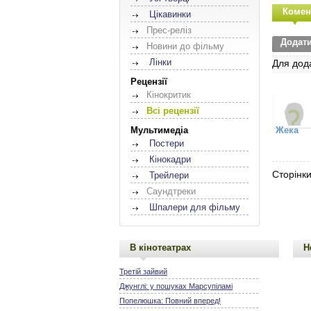
Комен
Цікавинки
Прес-реліз
Додат
Новини до фільму
Лінки
Для дод
Рецензії
Кінокритик
Всі рецензії
Мультимедіа
Жека
Постери
Кінокадри
Сторінки
Трейлери
Саундтреки
Шпалери для фільму
В кінотеатрах
Н
Третій зайвий
Джунглі: у пошуках Марсупіламі
Попелюшка: Повний вперед!