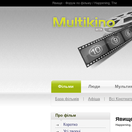
Явище - Форум по фільму / Happening, The
Multikino
Фільми
Люди
Мульти
База фільмів
Афіша
Всі Кінотеат
Про фільм
Явище
Коротко
Happening,
Усі творці