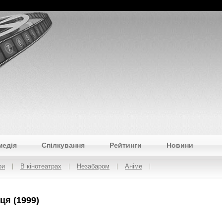
медія
Спілкування
Рейтинги
Новини
ри
В кінотеатрах
Незабаром
Аніме
ця (1999)