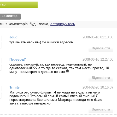
тарі
и коментар
ання коментарів, будь-ласка,
авторизуйтесь
Joud
2008-06-18 01:10:00
тут качать нельзя=) ты ошибся адресом
Відповісти
Перевод?
2008-06-16 12:27:00
скажите, пожалуйста, как перевод: нормальный, не
одноголосный??? а то где то скачал, так там жесть просто, 10
минут посмотрел а дальше не смог!!!
Відповісти
Trinity
2004-02-20 10:16:37
Матрица это супер фильм. Я не когда не видела ни чего
подобного!!! Это самый самый самый клёвый фильм! Я
пересматривала Все фильмы Матрица и всегда мне было
захватывающе интересно!
Відповісти