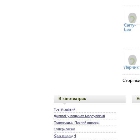
Carry-
Lee
Лерчик
Сторінки
В кінотеатрах
Н
Третій зайвий
Джунглі: у пошуках Марсупіламі
Попелюшка: Повний вперед!
Суперкласіко
Крок вперед 4