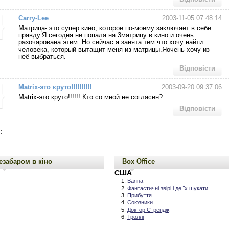
Carry-Lee
2003-11-05 07:48:14
Матрица- это супер кино, которое по-моему заключает в себе
правду.Я сегодня не попала на 3матрицу в кино и очень
разочарована этим. Но сейчас я занята тем что хочу найти
человека, который вытащит меня из матрицы.Яочень хочу из
неё выбраться.
Відповісти
Matrix-это круто!!!!!!!!!!
2003-09-20 09:37:06
Matrix-это круто!!!!!! Кто со мной не согласен?
Відповісти
:
езабаром в кіно
Box Office
США
Ваяна
Фантастичні звірі і де їх шукати
Прибуття
Союзники
Доктор Стрендж
Троллі