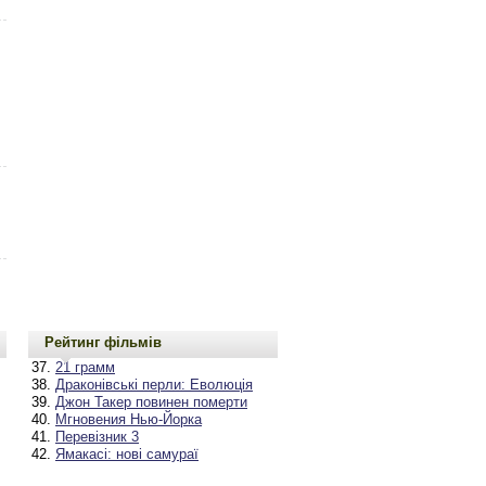
Рейтинг фільмів
21 грамм
Драконівські перли: Еволюція
Джон Такер повинен померти
Мгновения Нью-Йорка
Перевізник 3
Ямакасі: нові самураї