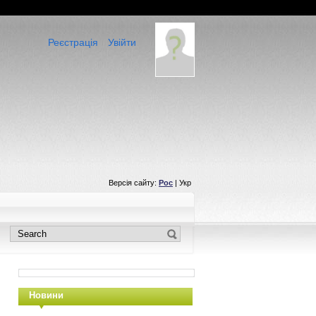
Реєстрація
Увійти
Версія сайту:
Рос
| Укр
Новини