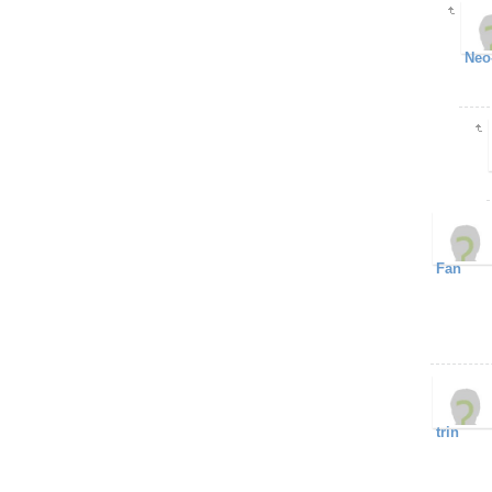
Neo
Fan
trin