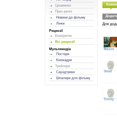
Комен
Цікавинки
Прес-реліз
Додат
Новини до фільму
Лінки
Для дод
Рецензії
Кінокритик
Всі рецензії
Мультимедіа
Mezzo
Постери
Кінокадри
Трейлери
Joud
Саундтреки
Шпалери для фільму
Trinity