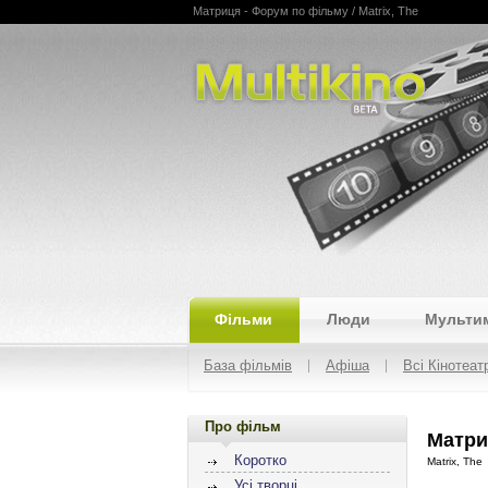
Матриця - Форум по фільму / Matrix, The
Multikino
Фільми
Люди
Мульти
База фільмів
Афіша
Всі Кінотеат
Про фільм
Матри
Коротко
Matrix, The
Усі творці