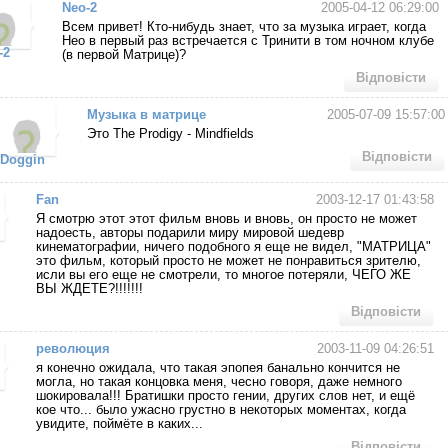
Neo-2
2005-04-12 06:29:00
Всем привет! Кто-нибудь знает, что за музыка играет, когда
Нео в первый раз встречается с Тринити в том ночном клубе
-2
(в первой Матрице)?
Відповісти
Музыка в матрице
2005-07-09 15:57:00
Это The Prodigy - Mindfields
Відповісти
Doggin
Fan
2003-12-17 01:43:58
Я смотрю этот этот фильм вновь и вновь, он просто не может
надоесть, авторы подарили миру мировой шедевр
кинематографии, ничего подобного я еще не видел, "МАТРИЦА"
это фильм, который просто не может не понравиться зрителю,
исли вы его еще не смотрели, то многое потеряли, ЧЕГО ЖЕ
ВЫ ЖДЕТЕ?!!!!!!!
Відповісти
революция
2003-11-09 04:26:51
я конечно ожидала, что такая эпопея банально кончится не
могла, но такая концовка меня, чесно говоря, даже немного
шокировала!!! Братишки просто гении, других слов нет, и ещё
кое что... было ужасно грустно в некоторых моментах, когда
увидите, поймёте в каких...
Відповісти