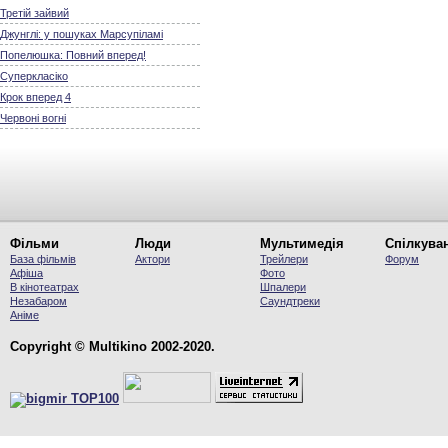
Третій зайвий
Джунглі: у пошуках Марсупіламі
Попелюшка: Повний вперед!
Суперкласіко
Крок вперед 4
Червоні вогні
Фільми
Люди
Мультимедія
Спілкува
База фільмів
Актори
Трейлери
Форум
Афіша
Фото
В кінотеатрах
Шпалери
Незабаром
Саундтреки
Аніме
Copyright © Multikino 2002-2020.