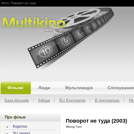
Фото: Поворот не туда
Multikino
Фільми
Люди
Мультимедія
Спілкування
База фільмів
Афіша
Всі Кінотеатри
В кінотеатрах
Не
Про фільм
Поворот не туда (2003)
Коротко
Wrong Turn
Усі творці