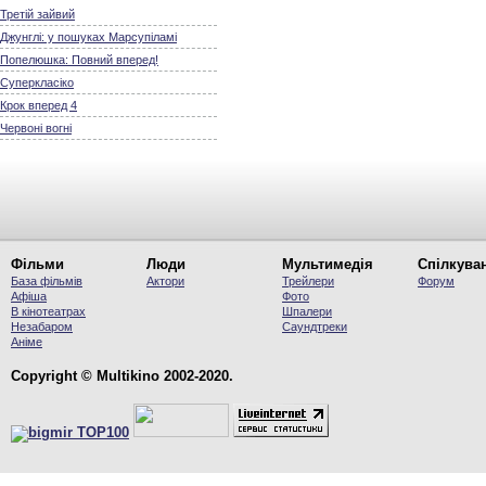
Третій зайвий
Джунглі: у пошуках Марсупіламі
Попелюшка: Повний вперед!
Суперкласіко
Крок вперед 4
Червоні вогні
Фільми
Люди
Мультимедія
Спілкува
База фільмів
Актори
Трейлери
Форум
Афіша
Фото
В кінотеатрах
Шпалери
Незабаром
Саундтреки
Аніме
Copyright © Multikino 2002-2020.