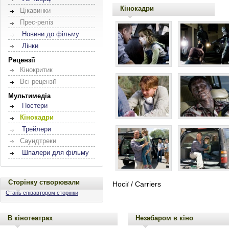
Кінокадри
Цікавинки
Прес-реліз
Новини до фільму
Лінки
Рецензії
Кінокритик
Всі рецензії
Мультимедіа
Постери
Кінокадри
Трейлери
Саундтреки
Шпалери для фільму
Сторінку створювали
Носії / Carriers
Стань співавтором сторінки
В кінотеатрах
Незабаром в кіно