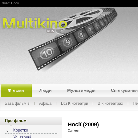
Фото: Носії
Multikino
Фільми
Люди
Мультимедія
Спілкування
База фільмів
Афіша
Всі Кінотеатри
В кінотеатрах
Не
Про фільм
Носії (2009)
Коротко
Carriers
Усі творці