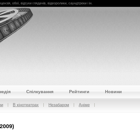
рецензія, обої, відгуки глядачів, відеоролики, саундтреки і ін.
медія
Спілкування
Рейтинги
Новини
ри
В кінотеатрах
Незабаром
Аніме
(2009)