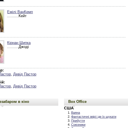
Емілі ВанКемп
..........Кейт
Кірнан Шипка
..........Джоді
р:
Пастор
,
Девід Пастор
ій:
Пастор
,
Девід Пастор
езабаром в кіно
Box Office
США
Ваяна
Фантастичні звірі і де їх шукати
Прибуття
Союзники