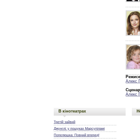
Режисе
Алекс 
Сценар
Алекс 
В кінотеатрах
Н
Третій зайвий
Джунглі: у пошуках Марсупіламі
Попелюшка: Повний вперед!