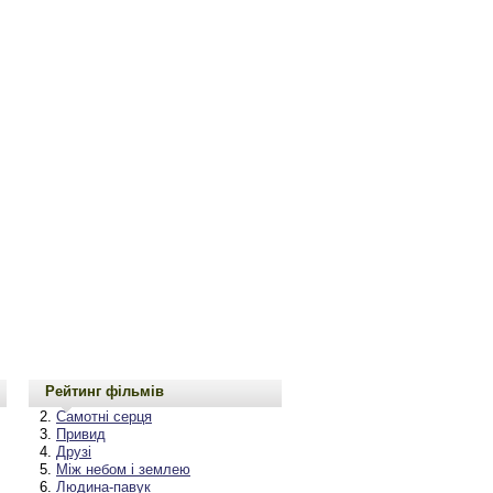
Рейтинг фільмів
Самотні серця
Привид
Друзі
Між небом і землею
Людина-павук