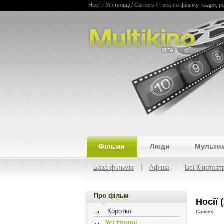
Носії - Усі творці / Carriers / - все по фільму, кадри, 
Multikino
Фільми
Люди
Мульти
База фільмів
Афіша
Всі Кінотеат
Про фільм
Носії 
Коротко
Carriers
Усі творці