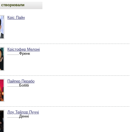
 створювали
Кріс Пайн
Крістофер Мелоні
..........Френк
Пайпер Перабо
..........Боббі
Лоу Тейлор Пуччі
..........Денні