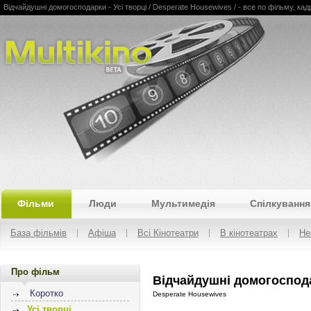
Відчайдушні домогосподарки - Усі творці / Desperate Housewives / - все по фільму, кадри,
Multikino
Фільми
Люди
Мультимедія
Спілкування
База фільмів
Афіша
Всі Кінотеатри
В кінотеатрах
Не
Про фільм
Відчайдушні домогоспода
Коротко
Desperate Housewives
Усі творці