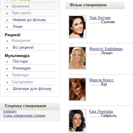
Фільм створювали
Цікавинки
Прес-реліз
Тері Хетчер
Новини до фільму
..........Сьюзан
Лінки
Рецензії
Кінокритик
Всі рецензії
Фелісіті Хаффман
..........Ліннет
Мультимедіа
Постери
Кінокадри
Трейлери
Марсія Кросс
Саундтреки
..........Брі
Шпалери для фільму
Сторінку створювали
Єва Лонгоріа
tropicany
..........Габрієль
Стань співавтором сторінки