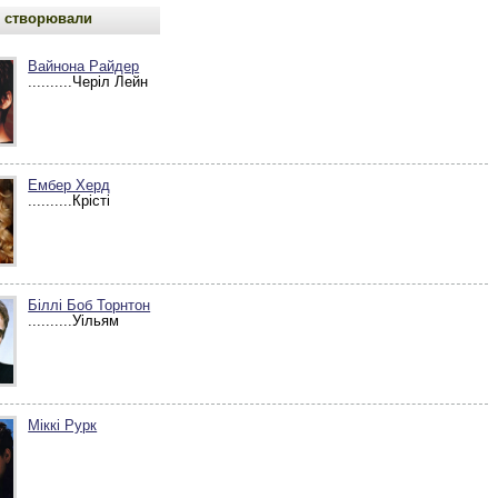
 створювали
Вайнона Райдер
..........Черіл Лейн
Ембер Херд
..........Крісті
Біллі Боб Торнтон
..........Уільям
Міккі Рурк