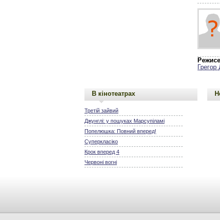
Режисе
Грегор
В кінотеатрах
Н
Третій зайвий
Джунглі: у пошуках Марсупіламі
Попелюшка: Повний вперед!
Суперкласіко
Крок вперед 4
Червоні вогні