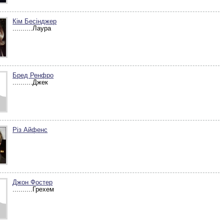
Кім Бесінджер
..........Лаура
Бред Ренфро
..........Джек
Різ Айфенс
Джон Фостер
..........Грехем