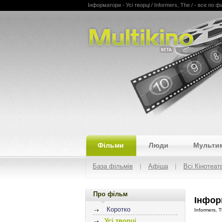
Інформатори - Усі творці / Informers, The / - все по фі
Multikino
Фільми
Люди
Мульти
База фільмів
Афіша
Всі Кінотеат
Про фільм
Інфор
Коротко
Informers, 
Усі творці