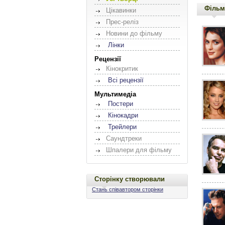
Фільм
Цікавинки
Прес-реліз
Новини до фільму
Лінки
Рецензії
Кінокритик
Всі рецензії
Мультимедіа
Постери
Кінокадри
Трейлери
Саундтреки
Шпалери для фільму
Сторінку створювали
Стань співавтором сторінки