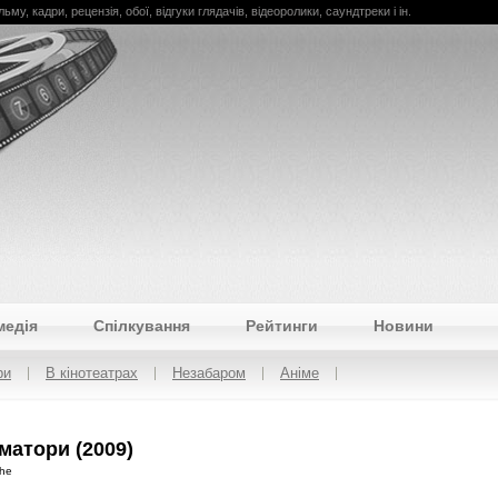
льму, кадри, рецензія, обої, відгуки глядачів, відеоролики, саундтреки і ін.
медія
Спілкування
Рейтинги
Новини
ри
В кінотеатрах
Незабаром
Аніме
матори (2009)
The