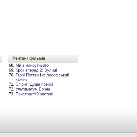
Рейтинг фільмів
Ми з майбутнього
Крок вперед 2: Вулиці
Гаррі Поттер і філософський
камінь
Спірит: Душа прерій
Ультиматум Борна
Пристрасті Христові