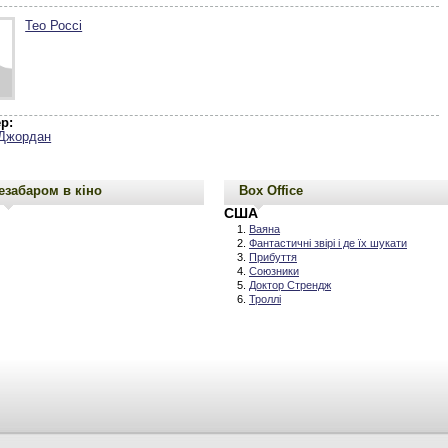
Тео Россі
р:
 Джордан
езабаром в кіно
Box Office
США
Ваяна
Фантастичні звірі і де їх шукати
Прибуття
Союзники
Доктор Стрендж
Троллі