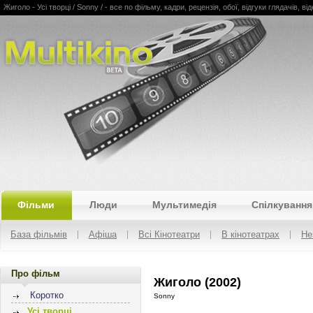
Жиголо - Усі творці / Sonny / - все по фільму, кадри, рецензія, обої, відгуки глядачів, ві
Multikino
Фільми
Люди
Мультимедія
Спілкування
База фільмів
Афіша
Всі Кінотеатри
В кінотеатрах
Не
Про фільм
Жиголо (2002)
Коротко
Sonny
Усі творці