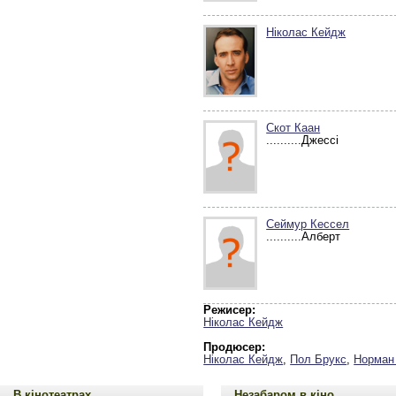
Ніколас Кейдж
Скот Каан
..........Джессі
Сеймур Кессел
..........Алберт
Режисер:
Ніколас Кейдж
Продюсер:
Ніколас Кейдж
,
Пол Брукс
,
Норман 
В кінотеатрах
Незабаром в кіно