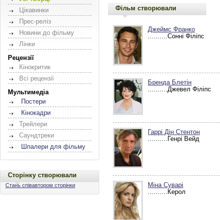
Фільм створювали
Цікавинки
Прес-реліз
Джеймс Франко
Новини до фільму
..........Сонні Філіпс
Лінки
Рецензії
Кінокритик
Всі рецензії
Бренда Блетін
..........Джевел Філіпс
Мультимедіа
Постери
Кінокадри
Трейлери
Гаррі Дін Стентон
Саундтреки
..........Генрі Вейд
Шпалери для фільму
Сторінку створювали
Міна Суварі
Стань співавтором сторінки
..........Керол