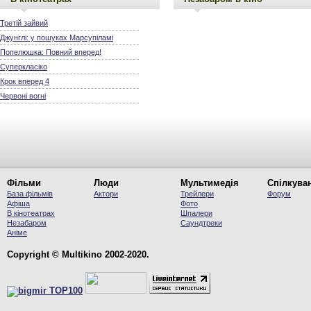
Третій зайвий
Джунглі: у пошуках Марсупіламі
Попелюшка: Повний вперед!
Суперкласіко
Крок вперед 4
Червоні вогні
Фільми
Люди
Мультимедія
Спілкува
База фільмів
Актори
Трейлери
Форум
Афіша
Фото
В кінотеатрах
Шпалери
Незабаром
Саундтреки
Аніме
Copyright © Multikino 2002-2020.