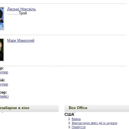
Джонні Ноксвіль
..........Трой
Марк Макколей
р:
Купер
ій:
Купер
сер:
пейсі
езабаром в кіно
Box Office
США
Ваяна
Фантастичні звірі і де їх шукати
Прибуття