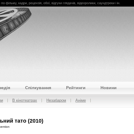
се по фільму, кадри, рецензія, обої, відгуки глядачів, відеоролики, саундтреки і ін.
медія
Спілкування
Рейтинги
Новини
ри
В кінотеатрах
Незабаром
Аніме
ьний тато (2010)
vention