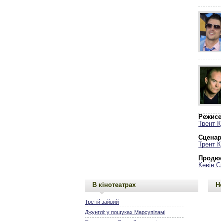
Режисе
Трент 
Сценар
Трент 
Продю
Кевін С
В кінотеатрах
Н
Третій зайвий
Джунглі: у пошуках Марсупіламі