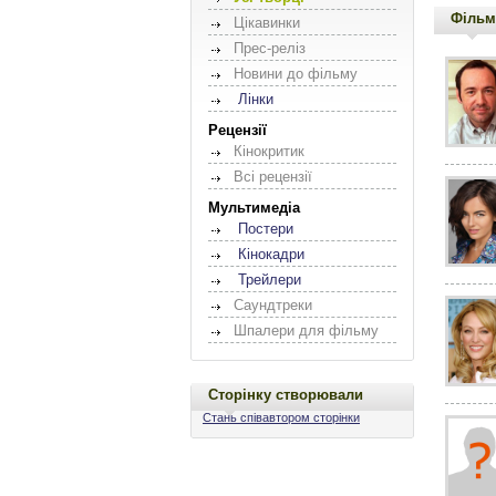
Фільм
Цікавинки
Прес-реліз
Новини до фільму
Лінки
Рецензії
Кінокритик
Всі рецензії
Мультимедіа
Постери
Кінокадри
Трейлери
Саундтреки
Шпалери для фільму
Сторінку створювали
Стань співавтором сторінки