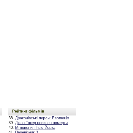
Рейтинг фільмів
Драконівські перли: Еволюція
Джон Такер повинен померти
Мгновения Нью-Йорка
Перевізник 3