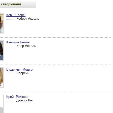
 створювали
Кевін Спейсі
..........Роберт Аксель
Камілла Белль
..........Клер Аксель
Вірджинія Медсен
..........Лоррейн
Крейг Робінсон
..........Джеррі Кінг