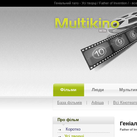
Геніальний тато - Усі творці / Father of Invention / - в
Multikino
Фільми
Люди
Мульти
База фільмів
Афіша
Всі Кінотеат
Про фільм
Геніал
Коротко
Father of In
Усі творці