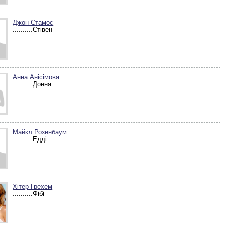
Джон Стамос
..........Стівен
Анна Анісімова
..........Донна
Майкл Розенбаум
..........Едді
Хітер Грехем
..........Фібі