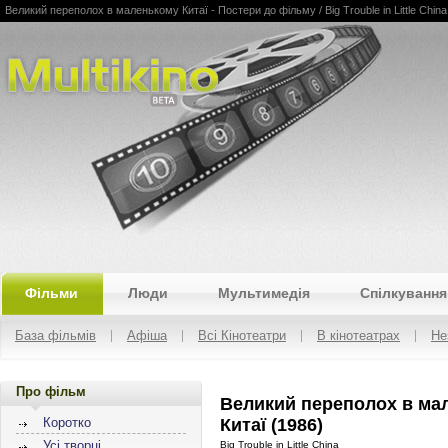
Великий переполох в маленькому Китаї - Постери до фільму / Big Trouble in Little China /
Multikino
Фільми
Люди
Мультимедія
Спілкування
База фільмів
Афіша
Всі Кінотеатри
В кінотеатрах
Не
Про фільм
Великий переполох в ма
Китаї (1986)
Коротко
Усі творці
Big Trouble in Little China