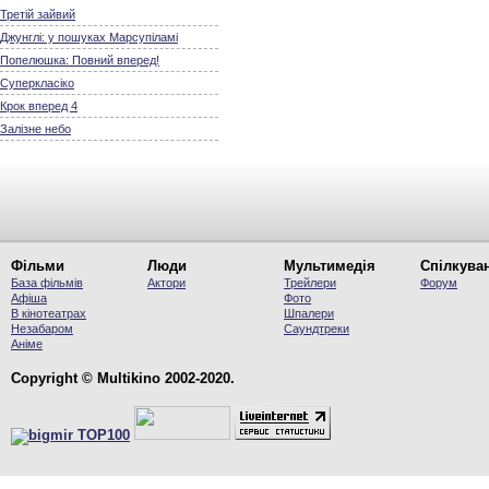
Третій зайвий
Джунглі: у пошуках Марсупіламі
Попелюшка: Повний вперед!
Суперкласіко
Крок вперед 4
Залізне небо
Фільми
Люди
Мультимедія
Спілкува
База фільмів
Актори
Трейлери
Форум
Афіша
Фото
В кінотеатрах
Шпалери
Незабаром
Саундтреки
Аніме
Copyright © Multikino 2002-2020.