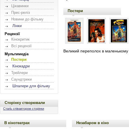
Цікавинки
Постери
Прес-реліз
Новини до фільму
Лінки
Рецензії
Кінокритик
Всі рецензії
Великий переполох в маленькому Кит
Мультимедіа
Постери
Кінокадри
Трейлери
Саундтреки
Шпалери для фільму
Сторінку створювали
Стань співавтором сторінки
В кінотеатрах
Незабаром в кіно