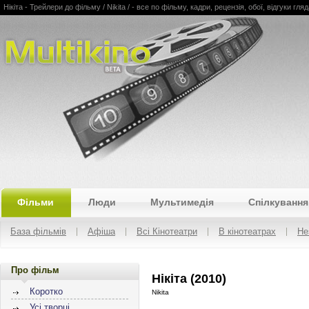
Нікіта - Трейлери до фільму / Nikita / - все по фільму, кадри, рецензія, обої, відгуки гляд
Multikino
Фільми
Люди
Мультимедія
Спілкування
База фільмів
Афіша
Всі Кінотеатри
В кінотеатрах
Не
Про фільм
Нікіта (2010)
Коротко
Nikita
Усі творці