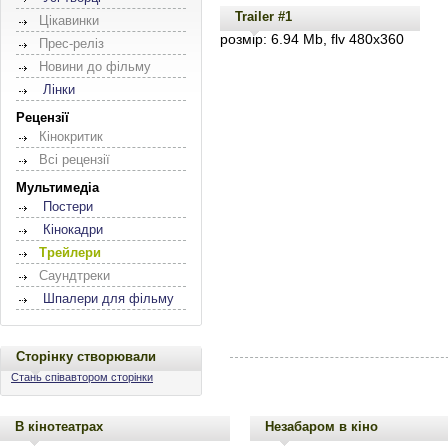
Trailer #1
Цікавинки
розмір: 6.94 Mb, flv 480x360
Прес-реліз
Новини до фільму
Лінки
Рецензії
Кінокритик
Всі рецензії
Мультимедіа
Постери
Кінокадри
Трейлери
Саундтреки
Шпалери для фільму
Сторінку створювали
Стань співавтором сторінки
В кінотеатрах
Незабаром в кіно