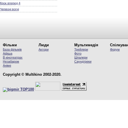
Крок вперед 4
Червоні вогні
Фільми
Люди
Мультимедія
Спілкува
База фільмів
Актори
Трейлери
Форум
Афіша
Фото
В кінотеатрах
Шпалери
Незабаром
Саундтреки
Аніме
Copyright © Multikino 2002-2020.