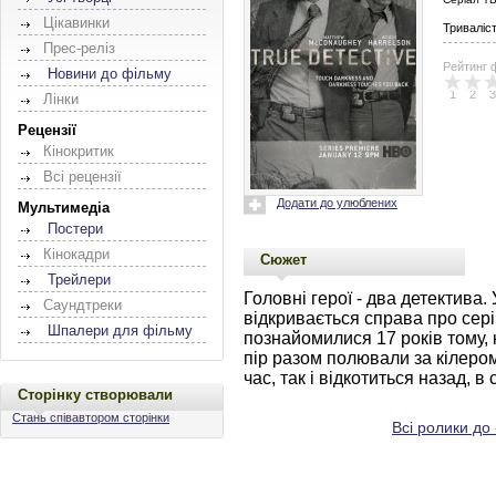
Цікавинки
Триваліс
Прес-реліз
Рейтинг 
Новини до фільму
1
2
3
Лінки
Рецензії
Кінокритик
Всі рецензії
Додати до улюблених
Мультимедіа
Постери
Кінокадри
Сюжет
Трейлери
Головні герої - два детектива.
Саундтреки
відкривається справа про сері
Шпалери для фільму
познайомилися 17 років тому, 
пір разом полювали за кілеро
час, так і відкотиться назад, в
Сторінку створювали
Стань співавтором сторінки
Всі ролики до