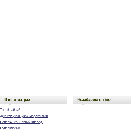
В кінотеатрах
Незабаром в кіно
Третій зайвий
Джунглі: у пошуках Марсупіламі
Попелюшка: Повний вперед!
Суперкласіко