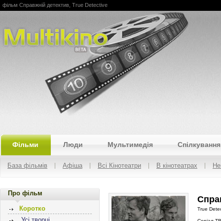
фільм Справжній детектив, True Detective
Multikino
Фільми
Люди
Мультимедія
Спілкування
База фільмів
Афіша
Всі Кінотеатри
В кінотеатрах
Не
Про фільм
Спра
Коротко
True Detec
Усі творці
Серіал Т