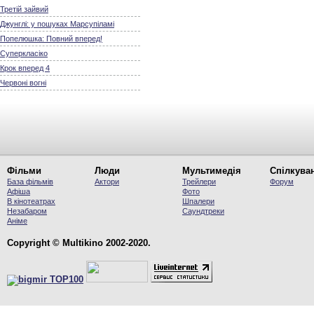
Третій зайвий
Джунглі: у пошуках Марсупіламі
Попелюшка: Повний вперед!
Суперкласіко
Крок вперед 4
Червоні вогні
Фільми
Люди
Мультимедія
Спілкува
База фільмів
Актори
Трейлери
Форум
Афіша
Фото
В кінотеатрах
Шпалери
Незабаром
Саундтреки
Аніме
Copyright © Multikino 2002-2020.