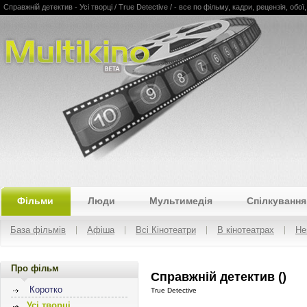
Справжній детектив - Усі творці / True Detective / - все по фільму, кадри, рецензія, обої,
Multikino
Фільми
Люди
Мультимедія
Спілкування
База фільмів
Афіша
Всі Кінотеатри
В кінотеатрах
Не
Про фільм
Справжній детектив ()
Коротко
True Detective
Усі творці