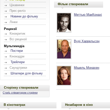
Фільм створювали
Цікавинки
Прес-реліз
Меттью МакКонахі
Новини до фільму
Лінки
Рецензії
Кінокритик
Всі рецензії
Вуді Харрельсон
Мультимедіа
Постери
Кінокадри
Трейлери
Саундтреки
Мішель Монахен
Шпалери для фільму
Сторінку створювали
Стань співавтором сторінки
В кінотеатрах
Незабаром в кіно