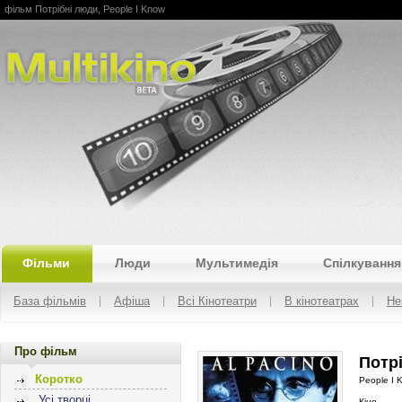
фільм Потрібні люди, People I Know
Multikino
Фільми
Люди
Мультимедія
Спілкування
База фільмів
Афіша
Всі Кінотеатри
В кінотеатрах
Не
Про фільм
Потрі
Коротко
People I 
Усі творці
Кіно