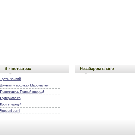
В кінотеатрах
Незабаром в кіно
Третій зайвий
Джунглі: у пошуках Марсупіламі
Попелюшка: Повний вперед!
Суперкласіко
Крок вперед 4
Червоні вогні