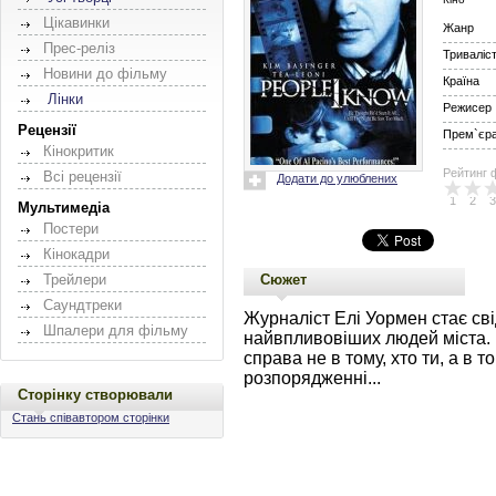
Цікавинки
Жанр
Прес-реліз
Триваліс
Новини до фільму
Країна
Лінки
Режисер
Рецензії
Прем`єра 
Кінокритик
Рейтинг 
Всі рецензії
Додати до улюблених
1
2
3
Мультимедіа
Постери
Кінокадри
Сюжет
Трейлери
Саундтреки
Журналіст Елі Уормен стає сві
Шпалери для фільму
найвпливовіших людей міста. Е
справа не в тому, хто ти, а в т
розпорядженні...
Сторінку створювали
Стань співавтором сторінки