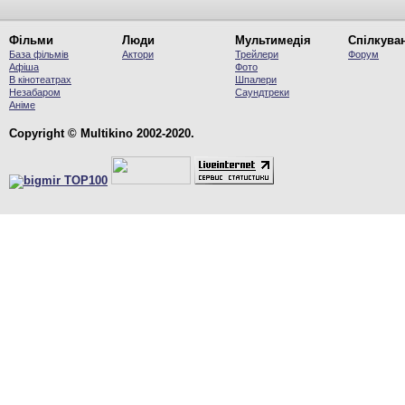
Фільми
Люди
Мультимедія
Спілкува
База фільмів
Актори
Трейлери
Форум
Афіша
Фото
В кінотеатрах
Шпалери
Незабаром
Саундтреки
Аніме
Copyright © Multikino 2002-2020.