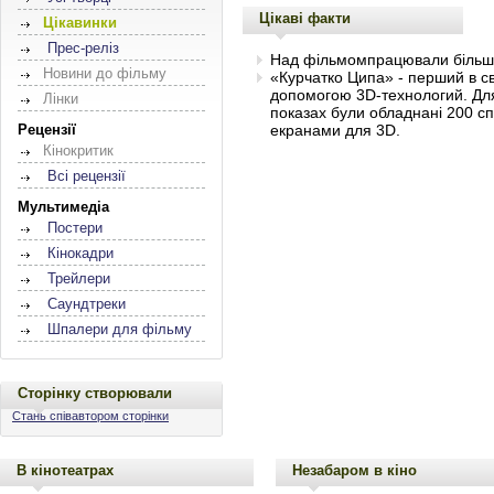
Цікаві факти
Цікавинки
Прес-реліз
Над фільмомпрацювали більше 
Новини до фільму
«Курчатко Ципа» - перший в св
допомогою 3D-технологий. Дл
Лінки
показах були обладнані 200 сп
екранами для 3D.
Рецензії
Кінокритик
Всі рецензії
Мультимедіа
Постери
Кінокадри
Трейлери
Саундтреки
Шпалери для фільму
Сторінку створювали
Стань співавтором сторінки
В кінотеатрах
Незабаром в кіно