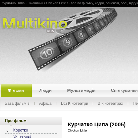
Курчатко Ципа - Цікавинки / Chicken Little / - все по фільму, кадри, рецензія, обої, відгу
Multikino
Фільми
Люди
Мультимедія
Спілкування
База фільмів
Афіша
Всі Кінотеатри
В кінотеатрах
Не
Про фільм
Курчатко Ципа (2005)
Коротко
Chicken Little
Усі творці