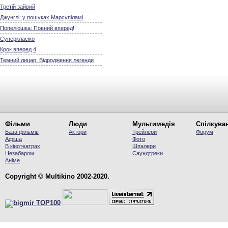
Третій зайвий
Джунглі: у пошуках Марсупіламі
Попелюшка: Повний вперед!
Суперкласіко
Крок вперед 4
Темний лицар: Відродження легенди
Фільми
Люди
Мультимедія
Спілкува
База фільмів
Актори
Трейлери
Форум
Афіша
Фото
В кінотеатрах
Шпалери
Незабаром
Саундтреки
Аніме
Copyright © Multikino 2002-2020.