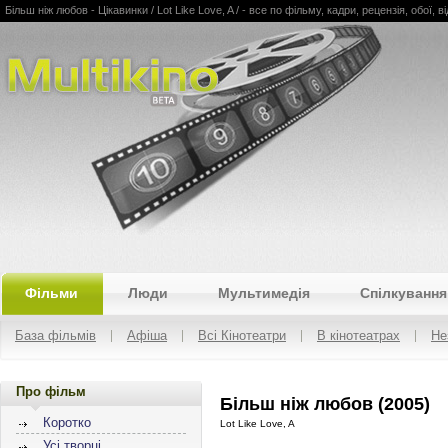
Більш ніж любов - Цікавинки / Lot Like Love, A / - все по фільму, кадри, рецензія, обої, в
Multikino
Фільми
Люди
Мультимедія
Спілкування
База фільмів
Афіша
Всі Кінотеатри
В кінотеатрах
Не
Про фільм
Більш ніж любов (2005)
Коротко
Lot Like Love, A
Усі творці