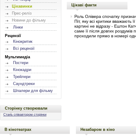
Цікаві факти
Цікавинки
Прес-реліз
Роль Олівера спочатку призна
Новини до фільму
Піт, яку всі критики вважають 
картині не відразу - Ештон К
Лінки
саме її після довгих роздумів 
проходили прямо в номері одно
Рецензії
Кінокритик
Всі рецензії
Мультимедіа
Постери
Кінокадри
Трейлери
Саундтреки
Шпалери для фільму
Сторінку створювали
Стань співавтором сторінки
В кінотеатрах
Незабаром в кіно