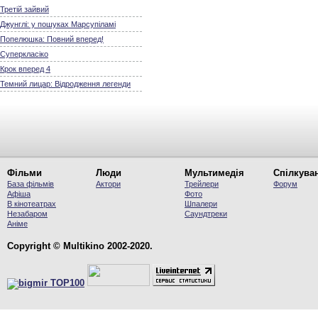
Третій зайвий
Джунглі: у пошуках Марсупіламі
Попелюшка: Повний вперед!
Суперкласіко
Крок вперед 4
Темний лицар: Відродження легенди
Фільми
Люди
Мультимедія
Спілкува
База фільмів
Актори
Трейлери
Форум
Афіша
Фото
В кінотеатрах
Шпалери
Незабаром
Саундтреки
Аніме
Copyright © Multikino 2002-2020.