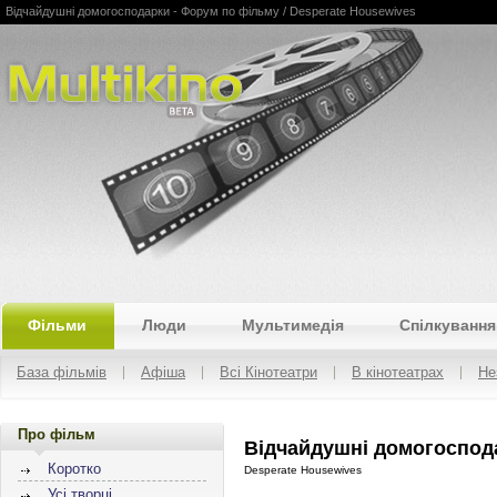
Відчайдушні домогосподарки - Форум по фільму / Desperate Housewives
Multikino
Фільми
Люди
Мультимедія
Спілкування
База фільмів
Афіша
Всі Кінотеатри
В кінотеатрах
Не
Про фільм
Відчайдушні домогоспода
Коротко
Desperate Housewives
Усі творці