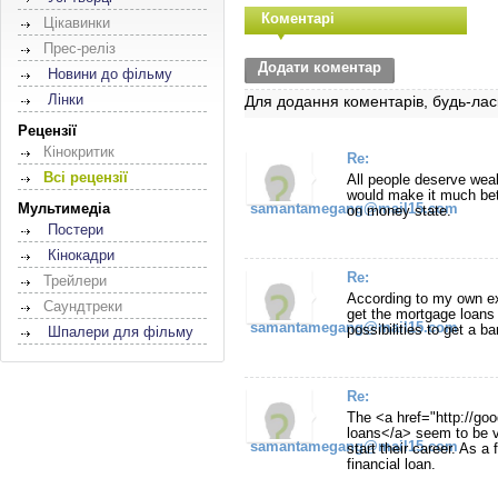
Коментарі
Цікавинки
Прес-реліз
Додати коментар
Новини до фільму
Лінки
Для додання коментарів, будь-лас
Рецензії
Кінокритик
Re:
Всі рецензії
All people deserve wealt
would make it much bet
Мультимедіа
samantamegang@mail15.com
on money state.
Постери
Кінокадри
Re:
Трейлери
According to my own expl
Саундтреки
get the mortgage loans
samantamegang@mail15.com
possibilities to get a b
Шпалери для фільму
Re:
The <a href="http://g
loans</a> seem to be ve
samantamegang@mail15.com
start their career. As a 
financial loan.