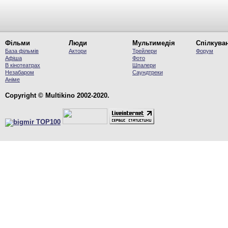
Фільми
Люди
Мультимедія
Спілкува
База фільмів
Актори
Трейлери
Форум
Афіша
Фото
В кінотеатрах
Шпалери
Незабаром
Саундтреки
Аніме
Copyright © Multikino 2002-2020.