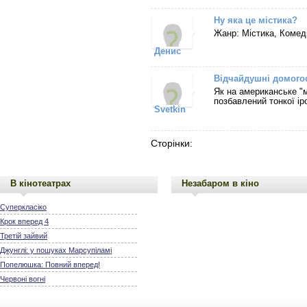
Ну яка це містика?
Жанр: Містика, Комед
Денис
Відчайдушні домого
Як на американське "м
позбавлений тонкої ір
Svetkin
Сторінки:
В кінотеатрах
Незабаром в кіно
Суперкласіко
Крок вперед 4
Третій зайвий
Джунглі: у пошуках Марсупіламі
Попелюшка: Повний вперед!
Червоні вогні