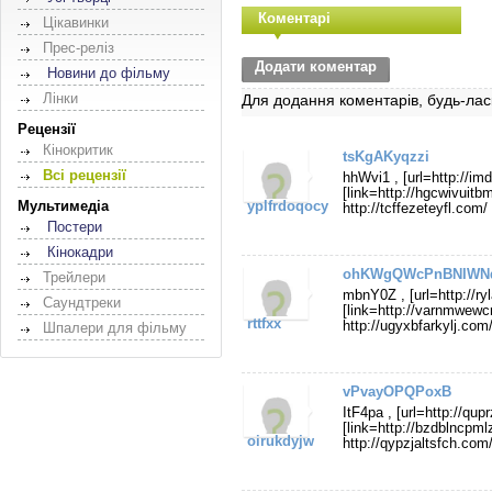
Коментарі
Цікавинки
Прес-реліз
Додати коментар
Новини до фільму
Лінки
Для додання коментарів, будь-лас
Рецензії
Кінокритик
tsKgAKyqzzi
Всі рецензії
hhWvi1 , [url=http://i
[link=http://hgcwivuitb
Мультимедіа
yplfrdoqocy
http://tcffezeteyfl.com/
Постери
Кінокадри
ohKWgQWcPnBNIWN
Трейлери
mbnY0Z , [url=http://ry
Саундтреки
[link=http://varnmwewc
rttfxx
http://ugyxbfarkylj.com
Шпалери для фільму
vPvayOPQPoxB
ItF4pa , [url=http://qu
[link=http://bzdblncpml
oirukdyjw
http://qypzjaltsfch.com