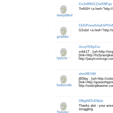
CnJnRNSCZiwXNFqo
7tnN1H <a href="http:
nwsydtkvf
CkXiPnesArkahSPOs
GSxbrl <a href="http:
gzwhkx
JvcqYEKpCin
vohk1T , [url=http://o
[link=http://hzfjvasrgka
lytizrw
http://jasytcxmvzgv.co
xhmREVtN
jBDlpy , [url=http://xs
[link=http://gxeoorhpjm
hobucntb
http://oodzqdeaorne.co
OfkgHAToENjdz
Thanks alot - your answ
struggling
Tommy