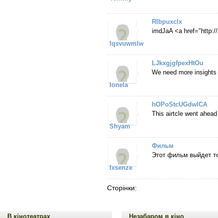
RIbpuxclx
imdJaA <a href="http
lqsvuwmlw
LJkxgjgfpexHtOu
We need more insights li
Ionela
hOPoStcUGdwlCA
This airtcle went ahea
Shyam
Фильм
Этот фильм выйдет тол
Ixsenze
Сторінки:
В кінотеатрах
Незабаром в кіно