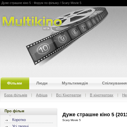
Дуже страшне кіно 5 - Форум по фільму / Scary Movie 5
Multikino
Фільми
Люди
Мультимедія
Спілкування
База фільмів
Афіша
Всі Кінотеатри
В кінотеатрах
Не
Про фільм
Дуже страшне кіно 5 (201
Коротко
Scary Movie 5
Усі творці