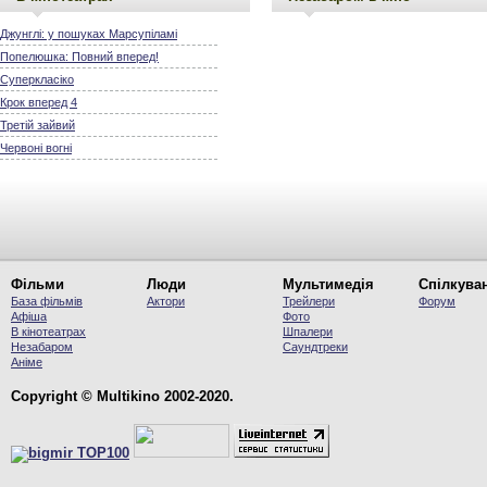
Джунглі: у пошуках Марсупіламі
Попелюшка: Повний вперед!
Суперкласіко
Крок вперед 4
Третій зайвий
Червоні вогні
Фільми
Люди
Мультимедія
Спілкува
База фільмів
Актори
Трейлери
Форум
Афіша
Фото
В кінотеатрах
Шпалери
Незабаром
Саундтреки
Аніме
Copyright © Multikino 2002-2020.