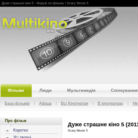
Дуже страшне кіно 5 - Форум по фільму / Scary Movie 5
Multikino
Фільми
Люди
Мультимедія
Спілкування
База фільмів
Афіша
Всі Кінотеатри
В кінотеатрах
Не
Про фільм
Дуже страшне кіно 5 (201
Коротко
Scary Movie 5
Усі творці