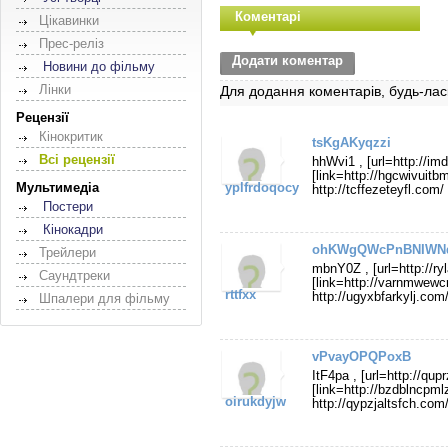
Коментарі
Цікавинки
Прес-реліз
Додати коментар
Новини до фільму
Лінки
Для додання коментарів, будь-лас
Рецензії
Кінокритик
tsKgAKyqzzi
Всі рецензії
hhWvi1 , [url=http://i
[link=http://hgcwivuitb
Мультимедіа
yplfrdoqocy
http://tcffezeteyfl.com/
Постери
Кінокадри
ohKWgQWcPnBNIWN
Трейлери
mbnY0Z , [url=http://ry
Саундтреки
[link=http://varnmwewc
rttfxx
http://ugyxbfarkylj.com
Шпалери для фільму
vPvayOPQPoxB
ItF4pa , [url=http://qu
[link=http://bzdblncpml
oirukdyjw
http://qypzjaltsfch.com