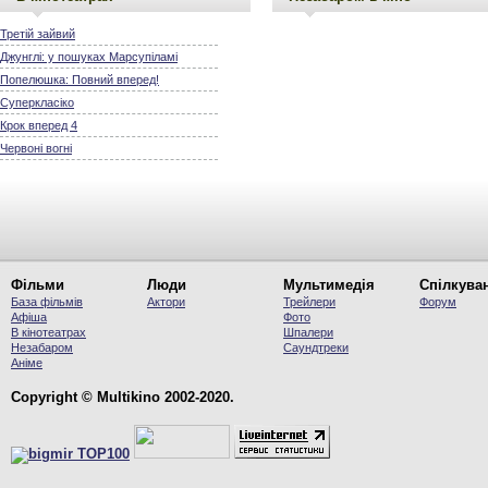
Третій зайвий
Джунглі: у пошуках Марсупіламі
Попелюшка: Повний вперед!
Суперкласіко
Крок вперед 4
Червоні вогні
Фільми
Люди
Мультимедія
Спілкува
База фільмів
Актори
Трейлери
Форум
Афіша
Фото
В кінотеатрах
Шпалери
Незабаром
Саундтреки
Аніме
Copyright © Multikino 2002-2020.