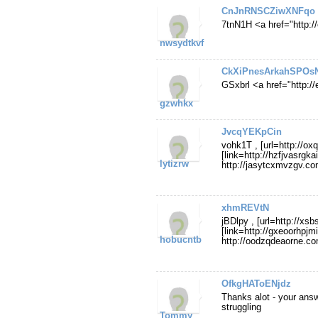
CnJnRNSCZiwXNFqo
7tnN1H <a href="http:
nwsydtkvf
CkXiPnesArkahSPOs
GSxbrl <a href="http:
gzwhkx
JvcqYEKpCin
vohk1T , [url=http://o
[link=http://hzfjvasrgka
lytizrw
http://jasytcxmvzgv.co
xhmREVtN
jBDlpy , [url=http://xs
[link=http://gxeoorhpjm
hobucntb
http://oodzqdeaorne.co
OfkgHAToENjdz
Thanks alot - your answ
struggling
Tommy