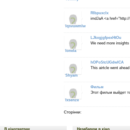
RIbpuxclx
imdJaA <a href="http
lqsvuwmlw
LJkxgjgfpexHtOu
We need more insights li
Ionela
hOPoStcUGdwlCA
This airtcle went ahea
Shyam
Фильм
Этот фильм выйдет тол
Ixsenze
Сторінки:
В кінотеатрах
Незабаром в кіно