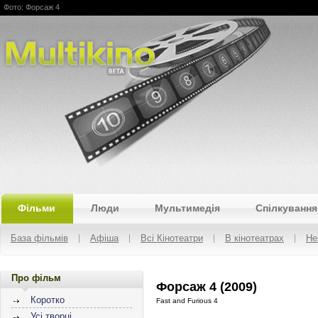
Фото: Форсаж 4
Multikino
Фільми
Люди
Мультимедія
Спілкування
База фільмів
Афіша
Всі Кінотеатри
В кінотеатрах
Не
Про фільм
Форсаж 4 (2009)
Коротко
Fast and Furious 4
Усі творці