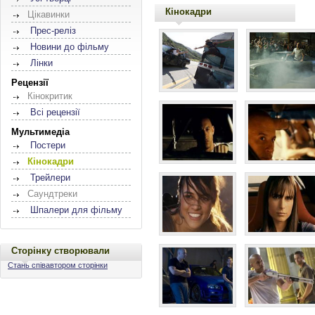
Кінокадри
Цікавинки
Прес-реліз
Новини до фільму
Лінки
Рецензії
Кінокритик
Всі рецензії
Мультимедіа
Постери
Кінокадри
Трейлери
Саундтреки
Шпалери для фільму
Сторінку створювали
Стань співавтором сторінки