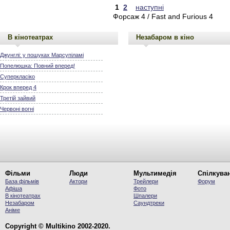
1
2
наступні
Форсаж 4 / Fast and Furious 4
В кінотеатрах
Незабаром в кіно
Джунглі: у пошуках Марсупіламі
Попелюшка: Повний вперед!
Суперкласіко
Крок вперед 4
Третій зайвий
Червоні вогні
Фільми
Люди
Мультимедія
Спілкува
База фільмів
Актори
Трейлери
Форум
Афіша
Фото
В кінотеатрах
Шпалери
Незабаром
Саундтреки
Аніме
Copyright © Multikino 2002-2020.