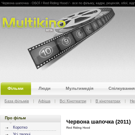
Червона шапочка - ОБОЇ / Red Riding Hood / - все по фільму, кадри, рецензія, обої, відгу
Multikino
Фільми
Люди
Мультимедія
Спілкування
База фільмів
Афіша
Всі Кінотеатри
В кінотеатрах
Не
Про фільм
Червона шапочка (2011)
Коротко
Red Riding Hood
Усі творці