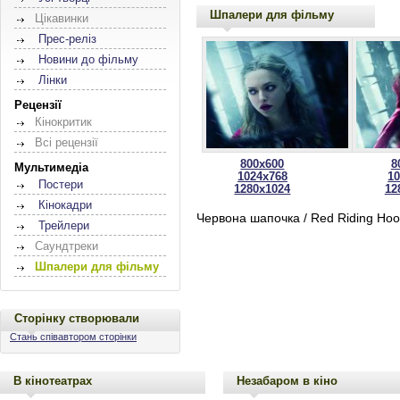
Шпалери для фільму
Цікавинки
Прес-реліз
Новини до фільму
Лінки
Рецензії
Кінокритик
Всі рецензії
800x600
8
Мультимедіа
1024x768
1
Постери
1280x1024
12
Кінокадри
Червона шапочка / Red Riding Ho
Трейлери
Саундтреки
Шпалери для фільму
Сторінку створювали
Стань співавтором сторінки
В кінотеатрах
Незабаром в кіно