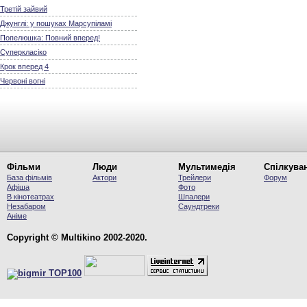
Третій зайвий
Джунглі: у пошуках Марсупіламі
Попелюшка: Повний вперед!
Суперкласіко
Крок вперед 4
Червоні вогні
Фільми
Люди
Мультимедія
Спілкува
База фільмів
Актори
Трейлери
Форум
Афіша
Фото
В кінотеатрах
Шпалери
Незабаром
Саундтреки
Аніме
Copyright © Multikino 2002-2020.