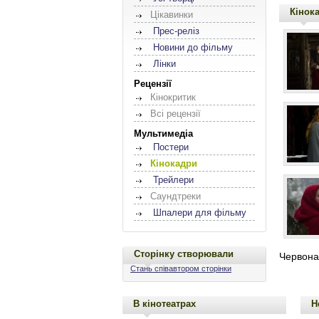
Кінок
Цікавинки
Прес-реліз
Новини до фільму
Лінки
Рецензії
Кінокритик
Всі рецензії
Мультимедіа
Постери
Кінокадри
Трейлери
Саундтреки
Шпалери для фільму
Сторінку створювали
Червона
Стань співавтором сторінки
В кінотеатрах
Н