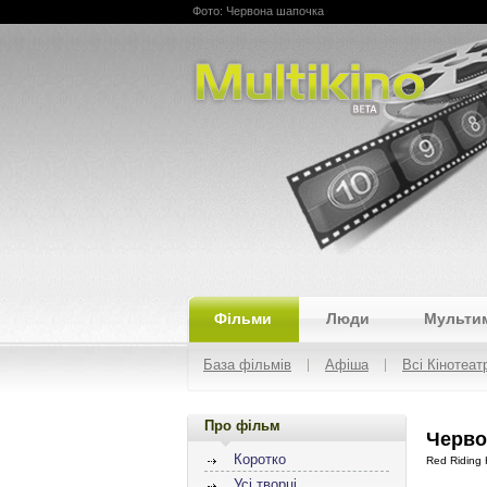
Фото: Червона шапочка
Multikino
Фільми
Люди
Мульти
База фільмів
Афіша
Всі Кінотеат
Про фільм
Черво
Коротко
Red Riding
Усі творці