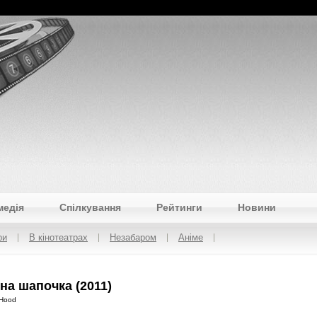
медія
Спілкування
Рейтинги
Новини
ри
В кінотеатрах
Незабаром
Аніме
на шапочка (2011)
 Hood