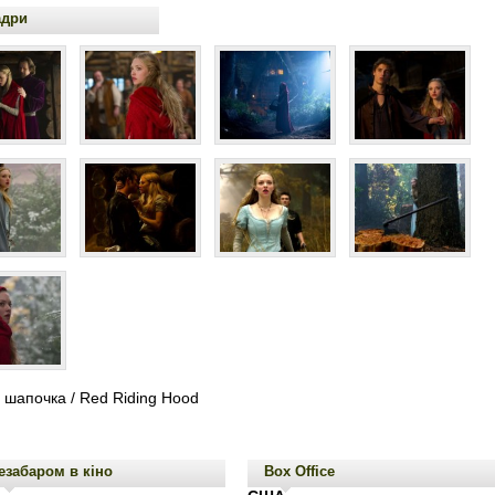
адри
 шапочка / Red Riding Hood
езабаром в кіно
Box Office