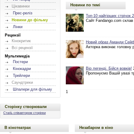
Новини по темі
Цікавинки
Прес-реліз
Топ-10 найгірших стрічок 
Новини до фільму
Сайт Fandango.com склав 
Лінки
Рецензії
Кінокритик
Новий образ Аманди Сейф
Акторка виконає головну 
Всі рецензії
Мультимедіа
Постери
Вір легенді. Бійся вовків!
2
Кінокадри
Пропонуємо Вашій увазі 
Трейлери
Саундтреки
Шпалери для фільму
1
Сторінку створювали
Стань співавтором сторінки
В кінотеатрах
Незабаром в кіно