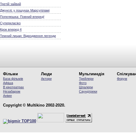
Третій зайвий
Джунглі: у пошуках Марсупіламі
Попелюшка: Повний вперед!
Суперкласіко
Крок вперед 4
Темний лицар: Відродження легенди
Фільми
Люди
Мультимедія
Спілкува
База фільмів
Актори
Трейлери
Форум
Афіша
Фото
В кінотеатрах
Шпалери
Незабаром
Саундтреки
Аніме
Copyright © Multikino 2002-2020.