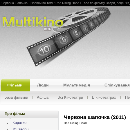
Червона шапочка - Новини по темі / Red Riding Hood / - все по фільму, кадри, рецензія, о
Multikino
Фільми
Люди
Мультимедія
Спілкування
База фільмів
Афіша
Всі Кінотеатри
В кінотеатрах
Не
Про фільм
Червона шапочка (2011)
Коротко
Red Riding Hood
Усі творці